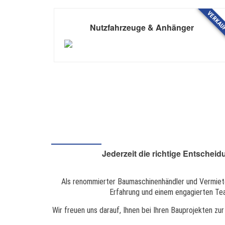
VERKAU
Nutzfahrzeuge & Anhänger
U
Jederzeit die richtige Entschei
w
e
M
Als renommierter Baumaschinenhändler und Vermieter
ü
Erfahrung und einem engagierten Te
l
Wir freuen uns darauf, Ihnen bei Ihren Bauprojekten zu
l