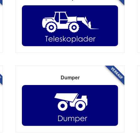
F
VERKAUF
Dumper