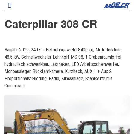
Direkt
zum
Inhalt
Caterpillar 308 CR
C
Baujahr 2019, 2407 h, Betriebsgewicht 8400 kg, Motorleistung
a
48,5 kW, Schnellwechsler Lehnhoff MS 08, 1 Grabenräumlöffel
t
hydraulisch schwenkbar, Lasthaken, LED Arbeitsscheinwerfer,
e
Monoausleger, Rückfahrkamera, Kurzheck, AUX 1 + Aux 2,
r
Proportionalsteuerung, Radio, Klimaanlage, Stahlkette mit
p
Gummipads
i
l
l
a
r
3
0
8