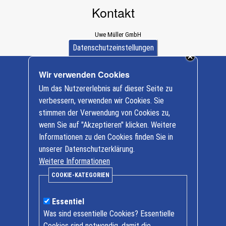
Kontakt
Uwe Müller GmbH
Dürener Straße 589a
Datenschutzeinstellungen
D-52249 Eschweiler
+ 49 (0) 2403/ 997312
Wir verwenden Cookies
info@baumaschinen-mueller.de
Cookie-
Um das Nutzererlebnis auf dieser Seite zu
Einstellungen
Nutzfahrzeuge
verbessern, verwenden wir Cookies. Sie
FUSO
stimmen der Verwendung von Cookies zu,
Baumaschinen
wenn Sie auf "Akzeptieren" klicken. Weitere
Informationen zu den Cookies finden Sie in
Öffnungszeiten
unserer Datenschutzerklärung.
Weitere Informationen
Mo. bis Fr. 7.30 Uhr bis 17.00 Uhr
COOKIE-KATEGORIEN
Samstag Termine nach Vereinbarung
Essentiel
Kontakt
Was sind essentielle Cookies? Essentielle
Tel + 49 (0)2403 / 997312
Cookies sind notwendig, damit die
Fax + 49 (0)2403 / 997325