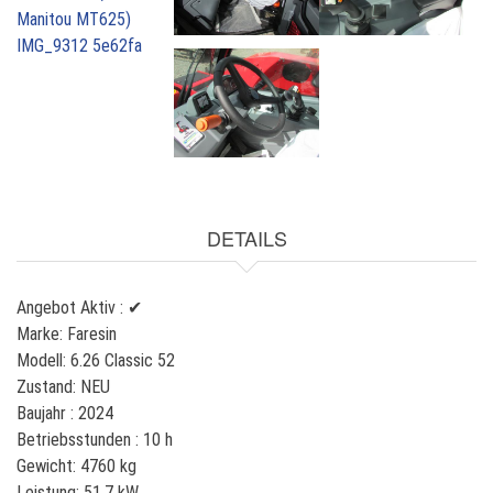
u
M
T
6
2
5
)
DETAILS
Angebot Aktiv :
✔
Marke:
Faresin
Modell:
6.26 Classic 52
Zustand:
NEU
Baujahr :
2024
Betriebsstunden :
10 h
Gewicht:
4760 kg
Leistung:
51,7 kW