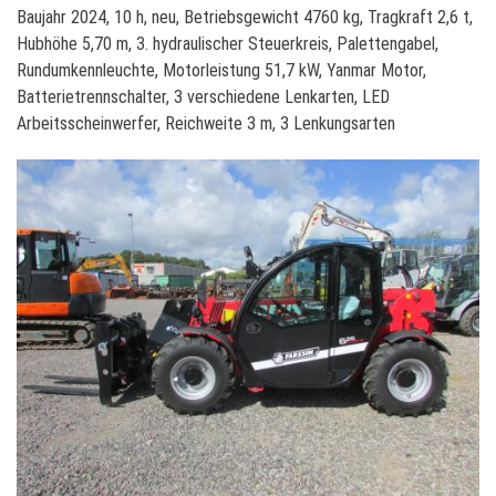
F
Baujahr 2024, 10 h, neu, Betriebsgewicht 4760 kg, Tragkraft 2,6 t,
a
Hubhöhe 5,70 m, 3. hydraulischer Steuerkreis, Palettengabel,
r
Rundumkennleuchte, Motorleistung 51,7 kW, Yanmar Motor,
e
Batterietrennschalter, 3 verschiedene Lenkarten, LED
s
Arbeitsscheinwerfer, Reichweite 3 m, 3 Lenkungsarten
i
n
6
.
2
6
C
l
a
s
s
i
c
5
2
(