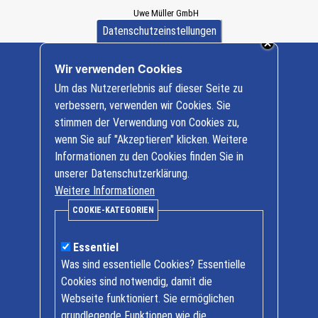
Uwe Müller GmbH
Dürener Straße 589a
Datenschutzeinstellungen
D-52249 Eschweiler
+ 49 (0) 2403/ 997312
Wir verwenden Cookies
info@baumaschinen-mueller.de
Cookie-
Um das Nutzererlebnis auf dieser Seite zu
Einstellungen
Nutzfahrzeuge
verbessern, verwenden wir Cookies. Sie
FUSO
stimmen der Verwendung von Cookies zu,
Baumaschinen
wenn Sie auf "Akzeptieren" klicken. Weitere
Informationen zu den Cookies finden Sie in
Öffnungszeiten
unserer Datenschutzerklärung.
Weitere Informationen
Mo. bis Fr. 7.30 Uhr bis 17.00 Uhr
COOKIE-KATEGORIEN
Samstag Termine nach Vereinbarung
Essentiel
Kontakt
Was sind essentielle Cookies? Essentielle
Tel + 49 (0)2403 / 997312
Cookies sind notwendig, damit die
Fax + 49 (0)2403 / 997325
Webseite funktioniert. Sie ermöglichen
Fußzeile
grundlegende Funktionen wie die