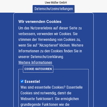
Uwe Müller GmbH
Dürener Straße 589a
Datenschutzeinstellungen
D-52249 Eschweiler
+ 49 (0) 2403/ 997312
Wir verwenden Cookies
info@baumaschinen-mueller.de
Cookie-
Um das Nutzererlebnis auf dieser Seite zu
Einstellungen
Nutzfahrzeuge
verbessern, verwenden wir Cookies. Sie
FUSO
stimmen der Verwendung von Cookies zu,
Baumaschinen
wenn Sie auf "Akzeptieren" klicken. Weitere
Informationen zu den Cookies finden Sie in
Öffnungszeiten
unserer Datenschutzerklärung.
Weitere Informationen
Mo. bis Fr. 7.30 Uhr bis 17.00 Uhr
COOKIE-KATEGORIEN
Samstag Termine nach Vereinbarung
Essentiel
Kontakt
Was sind essentielle Cookies? Essentielle
Tel + 49 (0)2403 / 997312
Cookies sind notwendig, damit die
Fax + 49 (0)2403 / 997325
Webseite funktioniert. Sie ermöglichen
Fußzeile
grundlegende Funktionen wie die