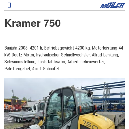
Direkt
zum
Inhalt
Kramer 750
K
Baujahr 2008, 4201 h, Betriebsgewicht 4200 kg, Motorleistung 44
r
kW, Deutz Motor, hydraulischer Schnellwechsler, Allrad Lenkung,
a
Schwimmstellung, Laststabilisator, Arbeitsscheinwerfer,
m
Palettengabel, 4 in 1 Schaufel
e
r
7
5
0