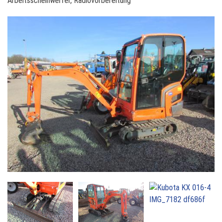
Arbeitsscheinwerfer, Radiovorbereitung
t
a
K
X
0
1
6
-
4