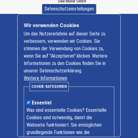
Uwe Müller GmbH
Dürener Straße 589a
Datenschutzeinstellungen
D-52249 Eschweiler
+ 49 (0) 2403/ 997312
Wir verwenden Cookies
info@baumaschinen-mueller.de
Cookie-
Um das Nutzererlebnis auf dieser Seite zu
Einstellungen
Nutzfahrzeuge
verbessern, verwenden wir Cookies. Sie
FUSO
stimmen der Verwendung von Cookies zu,
Baumaschinen
wenn Sie auf "Akzeptieren" klicken. Weitere
Informationen zu den Cookies finden Sie in
Öffnungszeiten
unserer Datenschutzerklärung.
Weitere Informationen
Mo. bis Fr. 7.30 Uhr bis 17.00 Uhr
COOKIE-KATEGORIEN
Samstag Termine nach Vereinbarung
Essentiel
Kontakt
Was sind essentielle Cookies? Essentielle
Tel + 49 (0)2403 / 997312
Cookies sind notwendig, damit die
Fax + 49 (0)2403 / 997325
Webseite funktioniert. Sie ermöglichen
Fußzeile
grundlegende Funktionen wie die