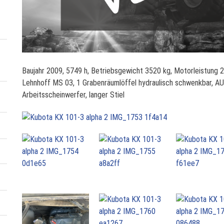
K
Baujahr 2009, 5749 h, Betriebsgewicht 3520 kg, Motorleistung 
u
Lehnhoff MS 03, 1 Grabenräumlöffel hydraulisch schwenkbar, AU
b
Arbeitsscheinwerfer, langer Stiel
o
t
a
K
X
1
0
1
-
3