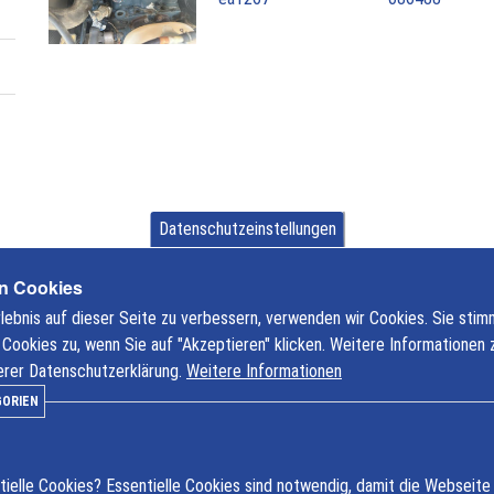
a
l
p
h
a
2
Datenschutzeinstellungen
n Cookies
ebnis auf dieser Seite zu verbessern, verwenden wir Cookies. Sie sti
en
ookies zu, wenn Sie auf "Akzeptieren" klicken. Weitere Informationen 
serer Datenschutzerklärung.
Weitere Informationen
GORIEN
Ö
ielle Cookies? Essentielle Cookies sind notwendig, damit die Webseite 