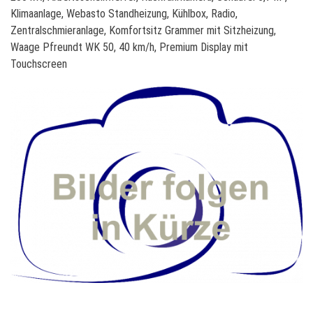
e
Klimaanlage, Webasto Standheizung, Kühlbox, Radio,
b
Zentralschmieranlage, Komfortsitz Grammer mit Sitzheizung,
h
Waage Pfreundt WK 50, 40 km/h, Premium Display mit
e
Touchscreen
r
r
5
8
0
X
-
P
o
w
e
r
4
0
k
m
/