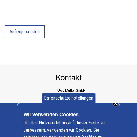
Kontakt
Uwe Müller GmbH
Dürener Straße 589a
Datenschutzeinstellungen
D-52249 Eschweiler
+ 49 (0) 2403/ 997312
Wir verwenden Cookies
info@baumaschinen-mueller.de
Cookie-
Um das Nutzererlebnis auf dieser Seite zu
Einstellungen
Nutzfahrzeuge
verbessern, verwenden wir Cookies. Sie
FUSO