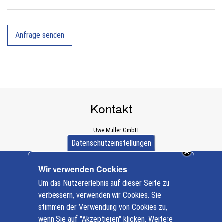
Kontakt
Uwe Müller GmbH
Dürener Straße 589a
Datenschutzeinstellungen
D-52249 Eschweiler
+ 49 (0) 2403/ 997312
Wir verwenden Cookies
info@baumaschinen-mueller.de
Cookie-
Um das Nutzererlebnis auf dieser Seite zu
Einstellungen
Nutzfahrzeuge
verbessern, verwenden wir Cookies. Sie
FUSO
stimmen der Verwendung von Cookies zu,
Baumaschinen
wenn Sie auf "Akzeptieren" klicken. Weitere