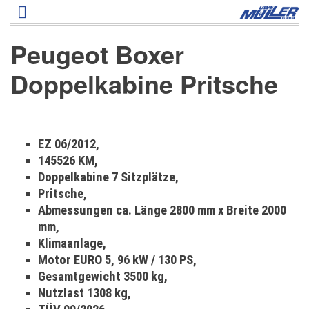
Direkt
zum
Inhalt
Peugeot Boxer
Doppelkabine Pritsche
P
EZ 06/2012,
e
145526 KM,
u
Doppelkabine 7 Sitzplätze,
g
Pritsche,
e
Abmessungen ca. Länge 2800 mm x Breite 2000
o
mm,
t
B
Klimaanlage,
o
Motor EURO 5, 96 kW / 130 PS,
x
Gesamtgewicht 3500 kg,
e
Nutzlast 1308 kg,
r