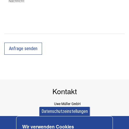
Kontakt
Uwe Müller GmbH
Dürener Straße 589a
Datenschutzeinstellungen
D-52249 Eschweiler
+ 49 (0) 2403/ 997312
Wir verwenden Cookies
info@baumaschinen-mueller.de