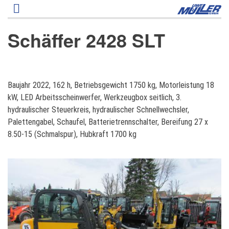
Direkt
zum
Inhalt
Schäffer 2428 SLT
S
Baujahr 2022, 162 h, Betriebsgewicht 1750 kg, Motorleistung 18
c
kW, LED Arbeitsscheinwerfer, Werkzeugbox seitlich, 3.
h
hydraulischer Steuerkreis, hydraulischer Schnellwechsler,
ä
Palettengabel, Schaufel, Batterietrennschalter, Bereifung 27 x
f
8.50-15 (Schmalspur), Hubkraft 1700 kg
f
e
r
2
4
2
8
S
L