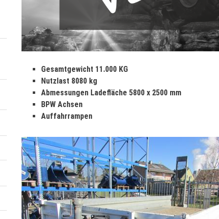
S
Gesamtgewicht 11.000 KG
c
Nutzlast 8080 kg
h
Abmessungen Ladefläche 5800 x 2500 mm
m
BPW Achsen
i
Auffahrrampen
d
T
U
E
1
0
5
S