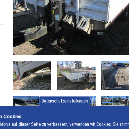
R
T
a
n
d
e
m
a
n
h
ä
n
g
e
r
Datenschutzeinstellungen
m
i
n Cookies
t
ebnis auf dieser Seite zu verbessern, verwenden wir Cookies. Sie sti
A
en