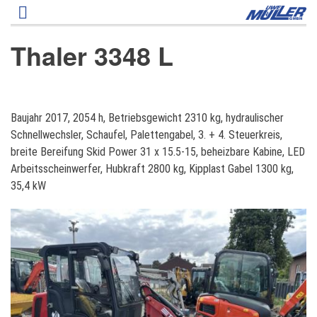
Direkt
zum
Inhalt
Thaler 3348 L
T
Baujahr 2017, 2054 h, Betriebsgewicht 2310 kg, hydraulischer
h
Schnellwechsler, Schaufel, Palettengabel, 3. + 4. Steuerkreis,
a
breite Bereifung Skid Power 31 x 15.5-15, beheizbare Kabine, LED
l
Arbeitsscheinwerfer, Hubkraft 2800 kg, Kipplast Gabel 1300 kg,
e
35,4 kW
r
3
3
4
8
L