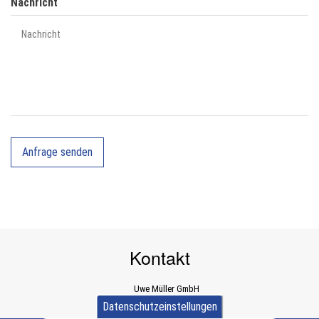
Nachricht
Kontakt
Uwe Müller GmbH
Dürener Straße 589a
Datenschutzeinstellungen
D-52249 Eschweiler