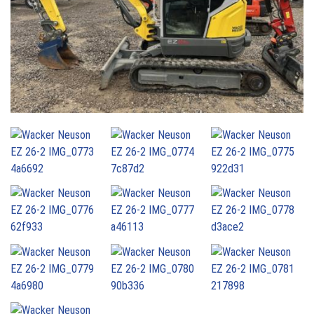
2
6
-
2