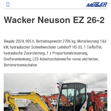
Direkt
zum
Inhalt
Wacker Neuson EZ 26-2
W
Baujahr 2024, 905 h, Betriebsgewicht 2706 kg, Motorleistung 14,6
a
kW, hydraulischer Schnellwechsler Lehnhoff HS 03, 1 Tieflöffel,
c
hydraulische Zusatzleitung, 1 x Proportionalsteuerung,
k
Greiferumlenkung, LED Arbeitsscheinwerfer vorne und hinten,
e
Batterietrennschalter
r
N
e
u
s
o
n
E
Z