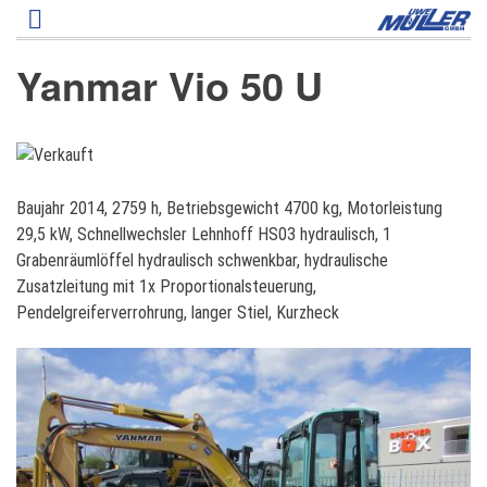
Direkt
zum
Inhalt
Yanmar Vio 50 U
Y
Baujahr 2014, 2759 h, Betriebsgewicht 4700 kg, Motorleistung
a
29,5 kW, Schnellwechsler Lehnhoff HS03 hydraulisch, 1
n
Grabenräumlöffel hydraulisch schwenkbar, hydraulische
m
Zusatzleitung mit 1x Proportionalsteuerung,
a
Pendelgreiferverrohrung, langer Stiel, Kurzheck
r
V
i
o
5
0
U