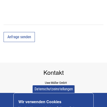
Kontakt
Uwe Müller GmbH
Dürener Straße 589a
Datenschutzeinstellungen
D-52249 Eschweiler
+ 49 (0) 2403/ 997312
Wir verwenden Cookies
info@baumaschinen-mueller.de
Cookie-